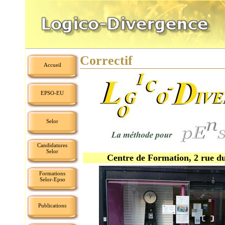
Correctif
Accueil
EPSO-EU
Selor
Candidatures
Selor
Centre de Formation, 2 rue du
Formations
Selor-Epso
Publications