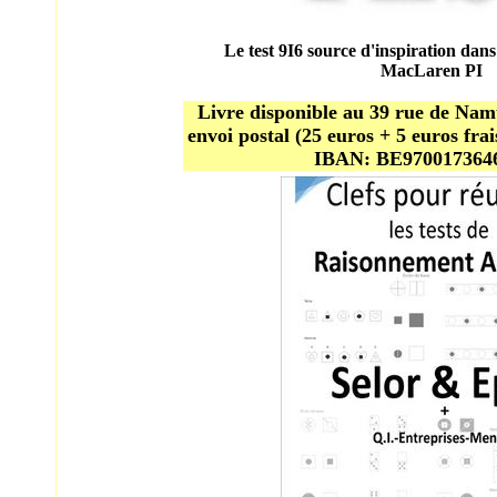
Le test 9I6 source d'inspiration dans
MacLaren PI
Livre disponible au 39 rue de Nam
envoi postal (25 euros + 5 euros fra
IBAN: BE970017364