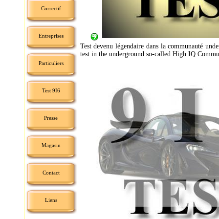
Correctif
Entreprises
Test devenu légendaire dans la communauté und
test in the underground so-called High IQ Commu
Particuliers
Test 9I6
Presse
Magasin
Contact
Liens