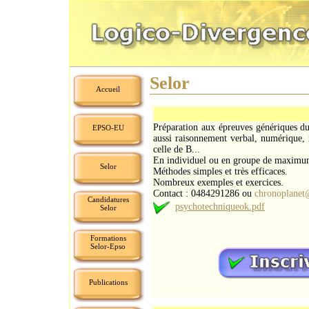
Selor
Accueil
Préparation aux épreuves génériques du 
EPSO-EU
aussi raisonnement verbal, numérique,
celle de B...
En individuel ou en groupe de maximu
Selor
Méthodes simples et très efficaces.
Nombreux exemples et exercices.
Contact : 0484291286 ou
chronoplane
Candidatures
psychotechniqueok.pdf
Selor
Formations
Selor-Epso
Publications