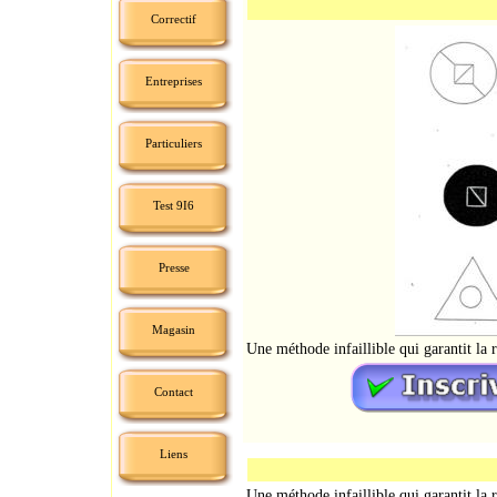
Correctif
Entreprises
Particuliers
Test 9I6
Presse
Magasin
Une méthode infaillible qui garantit la 
Contact
Liens
Une méthode infaillible qui garantit la 